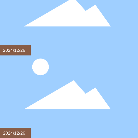
手触り：本当に超ソフトな手触りで、寝転ぶたびに雲に
包まれているような感覚になる。
2024/12/26
マットレスプロテクターの選び方
マットレスプロテクターの生地は非常に重要で、個人の
好みに応じて、綿、麻、シルク、プラッシュなどの異な
る生地を選択することができます。もちろん、異なるフ
ァブリック間の価格差も大きく、個人的な状況に応じて
選択する必要があります。
2024/12/26