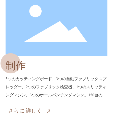
制作
5つのカッティングボード、3つの自動ファブリックスプ
レッダー、2つのファブリック検査機、1つのスリッティ
ングマシン、3つのホールパンチングマシン。150台のミ
シン、45台の5糸ミシン、30台の同期ミシン、10台の2糸
さらに
詳しく
ミシン、4台のボタンホールパンチングマシン。1台の結