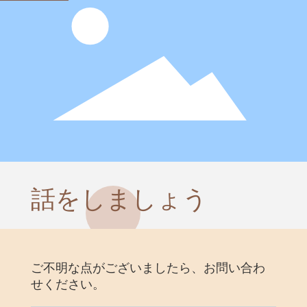
寝具生地のベストチョイス
春と秋 コットンのシーツやカバーは通気性がよく、ほと
んどの気候で快適に過ごせるので、ベストな選択だ。
話をしましょう
寝具用生地の種類
寝具の快適性と耐久性を確保するには、適切な生地を選
ぶことが重要です。
ご不明な点がございましたら、お問い合わ
せください。