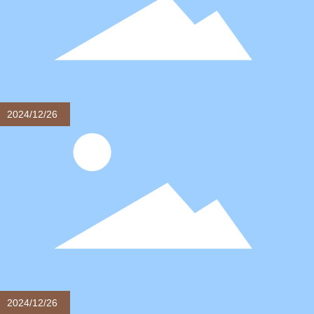
実施の監督・検査、産業発展計画の研究と策定、産業の
構造調整の指導、産業管理の実施、産業システムの改
革、技術進歩と技術転換、品質管理への参与である。
2024/12/26
家庭用寝具の選び方
シーツはマットレスの上に直接敷くもので、マットレス
を保護し、快適な寝心地を提供するのが主な役割であ
る。シーツの素材は綿、麻、絹などがある。綿のシーツ
は柔らかく、通気性があり、吸湿性に優れているため、
最も一般的な選択です。
2024/12/26