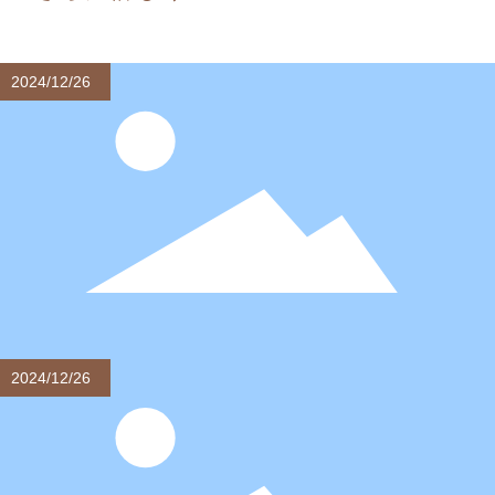
び目機、1台の製版機、4台の結び目機、1台の綿充填
さらに
詳しく
機、1台の圧縮真空装置、1台の針検出器。最大生産能力
2024/12/26
は年間360万セットです。
2024/12/26
マットレスプロテクターは、清潔さと美しさのた
めにお勧めします！