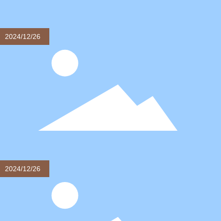
2024/12/26
寝具の購入とメンテナンス
糸のサポート：プレーンとツイルのポイント。同じ番手
でも、綾織の方が無地よりも品質が良い。30番手の糸は
より手頃な価格であり、学生やちょうど友人の仕事に参
加し、この種類を選択します。
2024/12/26
寝具業界の百科事典
中国の寝具産業の主管部門は国家発展改革委員会とその
地方支部であり、その主な機能は産業政策の策定とその