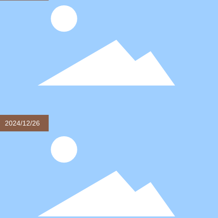
マットレスプロテクターの役割とショッピングガ
イド
マットレスは、多くの場合、家庭用品を使用し、必然的
にほこり、スカム、液体や他の汚れの攻撃の様々な対象
となり、時間が細菌を繁殖させ、効果の使用に影響を与
えます。
2024/12/26
ソファクッションの配置ガイド：数量とサイズ
まず、ソファの大きさに合わせてクッションの数とサイ
ズを選びます。一般的に、小型のソファなら2～3個、中
型のソファなら3～4個、大型のソファなら4～5個が適し
ていると言われています。